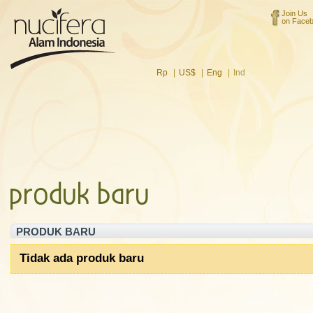
Join Us
on Face
Rp
|
US$
|
Eng
|
Ind
produk baru
PRODUK BARU
Tidak ada produk baru